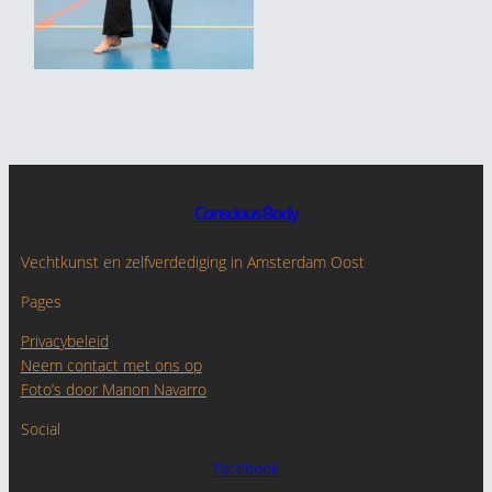
Conscious Body
Vechtkunst en zelfverdediging in Amsterdam Oost
Pages
Privacybeleid
Neem contact met ons op
Foto’s door Manon Navarro
Social
Facebook